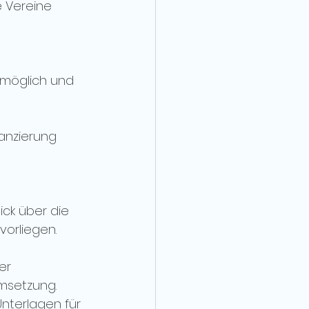
e Vereine 
 möglich und 
nanzierung 
ck über die  
vorliegen.
er 
msetzung. 
Unterlagen für 