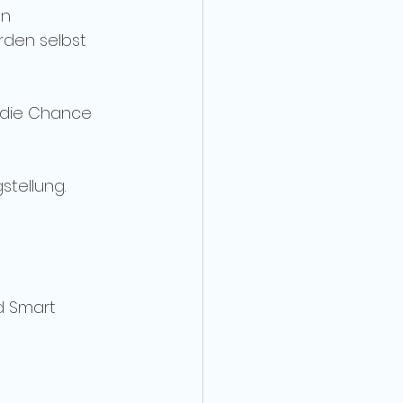
n 
rden selbst 
t die Chance 
tellung. 
d Smart 