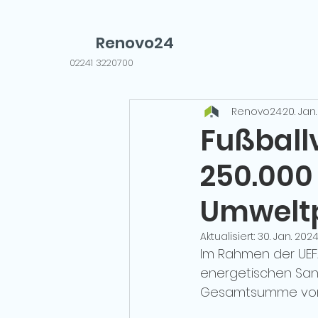
Renovo24
02241 3220700
Renovo24
20. Jan
Fußballv
250.000
Umweltp
Aktualisiert:
30. Jan. 202
Im Rahmen der UEFA
energetischen San
Gesamtsumme von 7