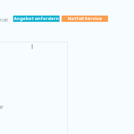
Angebot anfordern
Notfall Service
takt
r 
 