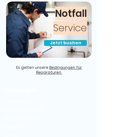
Notfall
Service
Jetzt buchen
Es gelten unsere
Bedingungen für
Reparaturen.
Leistungen
Alle Leistungen
Solar & Photovoltaik
Wärmepumpen
Dämmung
Fenster