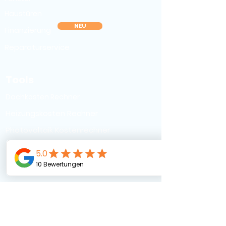
Haustüren
NEU
Finanzierung
Reparaturservice
Tools
Dachkosten Rechner
Heizungskosten Rechner
Photovoltaik Kostenrechner
Fenster Rechner
Haustür Konfigurator
Ressourcen
Blog