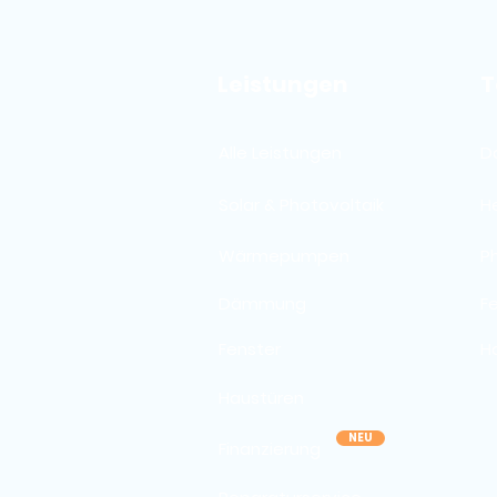
Leistungen
T
Alle Leistungen
D
Solar & Photovoltaik
H
Wärmepumpen
P
Dämmung
F
Fenster
H
Haustüren
NEU
Finanzierung