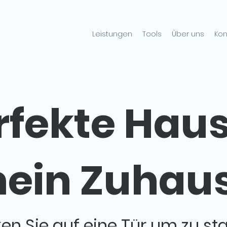
Leistungen
Tools
Über uns
Kon
rfekte Haus
ein Zuhau
ken Sie auf eine Tür um zu st