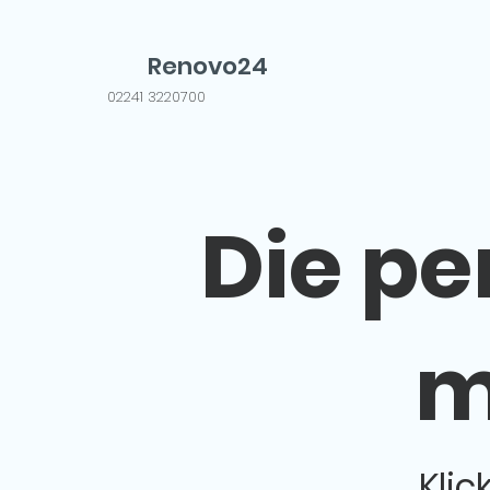
Renovo24
02241 3220700
Die pe
m
Klic