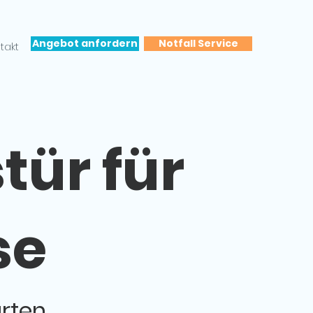
Angebot anfordern
Notfall Service
takt
tür für
se
arten