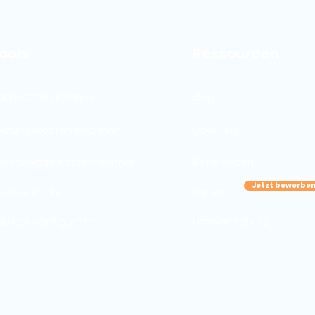
ools
Ressourcen
achkosten Rechner
Blog
eizungskosten Rechner
Über uns
hotovoltaik Kostenrechner
Referenzen
Jetzt bewerbe
enster Rechner
Karriere
austür Konfigurator
Umweltschutz